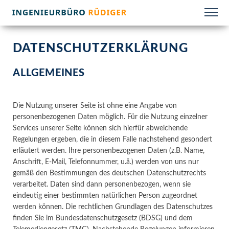
Fachkompetenz
IB-Rüdiger –
und Flexibilität –
Unser Büro
Ingenieurbüro
bietet von der
&
Planung bis zur
DATENSCHUTZERKLÄRUNG
Bauüberwachung
Energieberater
alles aus einer
Rostock
Hand. Darüber
ALLGEMEINES
hinaus stehen
wir Ihnen gern
als
Die Nutzung unserer Seite ist ohne eine Angabe von
Energieberater
zur Seite. Rufen
personenbezogenen Daten möglich. Für die Nutzung einzelner
Sie uns jederzeit
Services unserer Seite können sich hierfür abweichende
an und wir
Regelungen ergeben, die in diesem Falle nachstehend gesondert
vereinbaren
erläutert werden. Ihre personenbezogenen Daten (z.B. Name,
zeitnah einen
Termin.
Anschrift, E-Mail, Telefonnummer, u.ä.) werden von uns nur
gemäß den Bestimmungen des deutschen Datenschutzrechts
verarbeitet. Daten sind dann personenbezogen, wenn sie
eindeutig einer bestimmten natürlichen Person zugeordnet
werden können. Die rechtlichen Grundlagen des Datenschutzes
finden Sie im Bundesdatenschutzgesetz (BDSG) und dem